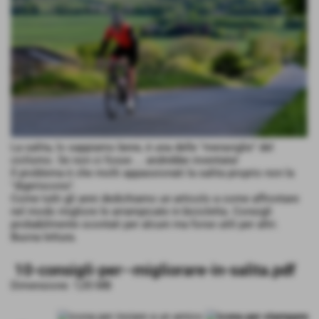
La salita, lo sappiamo bene, è una delle "meraviglie" del
ciclismo. Se non ci fosse ... andrebbe inventata!
Il problema è che molti appassionati la salita proprio non la
"digeriscono".
Come tutti gli anni dedichiamo un articolo a come affrontare
nel modo migliore le arrampicate in bicicletta. Consigli
probabilmente scontati per alcuni ma forse utili per altri.
Buona lettura.
10-consigli-per--migliorare-in-salita.pdf
Dimensione: 1,05 MB