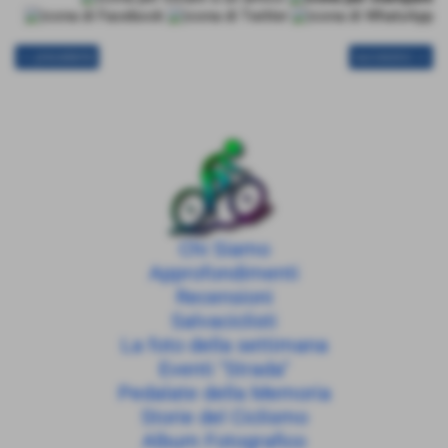
<< precedente
successivo >>
Chi Siamo
Approfondimenti
Recensioni
Salvaciclisti
La foto della settimana
Eventi "Strada"
Pedalate della Memoria
Storie del Ciclismo
Album Fotografico