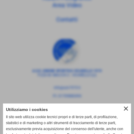
Area Video
Contatti
A.S.D. UNIONE SPORTIVA VICARELLO 1919
P.ZZA M. MACCHI 2 - VICARELLO (LI)
info@usv1919.it
P.I. 01709880494
close
Utilizziamo i cookies
Il sito web utilizza cookie tecnici propri e di terze parti, di profilazione,
statistici e di marketing o altri strumenti di tracciamento di terze parti,
esclusivamente previa acquisizione del consenso dell'utente, anche con