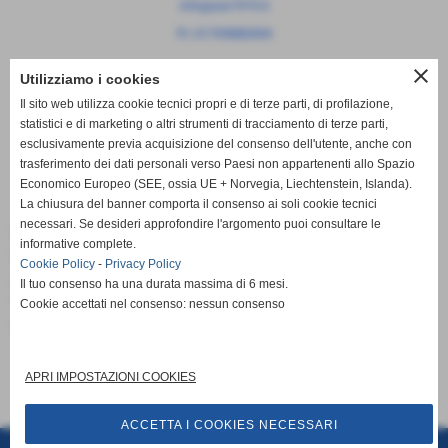
info@usv1919.it
P.I. 01709880494
close
Utilizziamo i cookies
Il sito web utilizza cookie tecnici propri e di terze parti, di profilazione,
statistici e di marketing o altri strumenti di tracciamento di terze parti,
esclusivamente previa acquisizione del consenso dell'utente, anche con
trasferimento dei dati personali verso Paesi non appartenenti allo Spazio
Economico Europeo (SEE, ossia UE + Norvegia, Liechtenstein, Islanda).
La chiusura del banner comporta il consenso ai soli cookie tecnici
necessari. Se desideri approfondire l'argomento puoi consultare le
Entra nel mondo delle RUOTE GRASSE
informative complete.
Eventi MTB
Cookie Policy
-
Privacy Policy
Album Foto "MTB"
Il tuo consenso ha una durata massima di 6 mesi.
Video "MTB"
Cookie accettati nel consenso: nessun consenso
Contatti
APRI IMPOSTAZIONI COOKIES
Associazione Sportiva Dilettantistica u.s. Vicarello 1919
ACCETTA I COOKIES NECESSARI