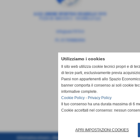
A.S.D. UNIONE SPORTIVA VICARELLO 1919
P.ZZA M. MACCHI 2 - VICARELLO (LI)
info@usv1919.it
P.I. 01709880494
Utilizziamo i cookies
Il sito web utilizza cookie tecnici propri e di ter
di terze parti, esclusivamente previa acquisizi
Paesi non appartenenti allo Spazio Economico
banner comporta il consenso ai soli cookie tec
informative complete.
Cookie Policy
-
Privacy Policy
Il tuo consenso ha una durata massima di 6 me
Cookie accettati nel consenso: nessun conse
APRI IMPOSTAZIONI COOKIES
Informativa privacy -
Mappa Sito -
Cookies Policy
-
Accessibilità