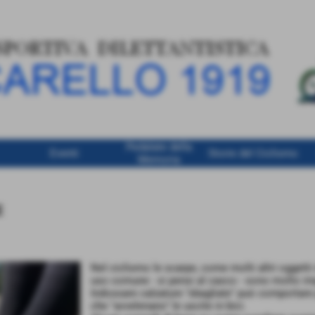
Pedalate della
Eventi
Storie del Ciclismo
Memoria
E
Nel ciclismo le scarpe, come molti altri oggetti 
uso comune - si pensi al casco - sono molto im
Indossare calzature "sbagliate" può comportare
che "avvelenano" le uscite in bici.