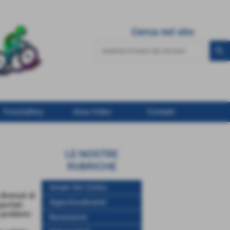
Cerca nel sito
FotoGallery
Area Video
Contatti
LE NOSTRE
RUBRICHE
Amati Giri Ciclici
divenuti di
Approfondimenti
portati.
 problemi
Recensioni