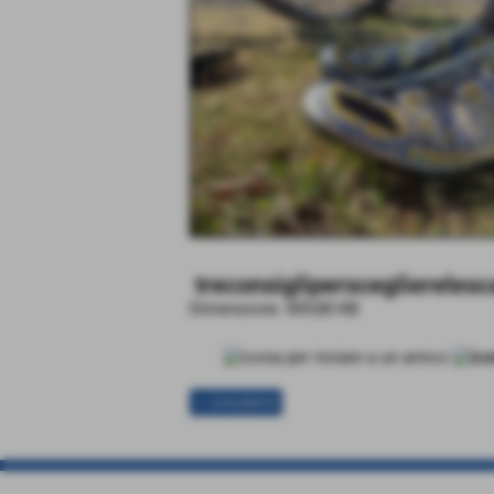
treconsigliperscegliereles
Dimensione: 859,80 KB
<< precedente