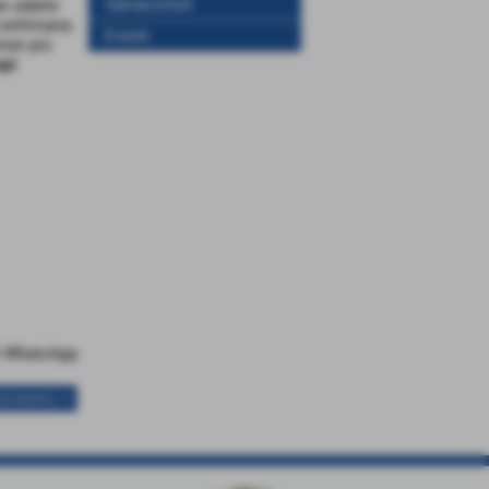
Salvaciclisti
e adatte
settimana.
Eventi
nze più
qui
uccessivo >>