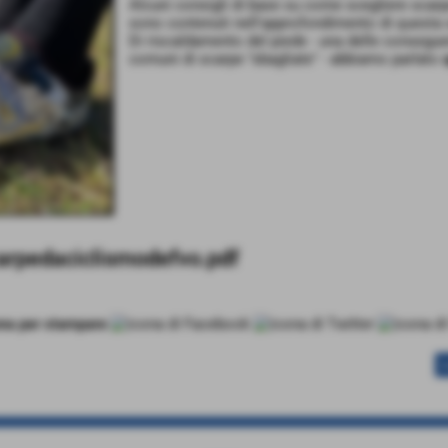
Alcuni consigli di base su come scegliere scarp
sono contenuti nell'approfondimento di questa 
Di riscaldamento del piede - una delle consegue
comuni di scarpe "sbagliate" - abbiamo parlato
carpedaciclismodefvo.pdf
s