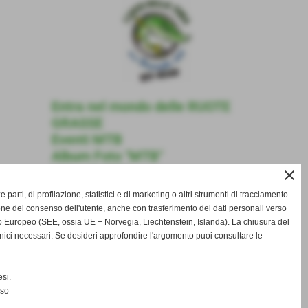
Entra nel mondo delle RUOTE
GRASSE
Eventi MTB
Album Foto "MTB"
Video "MTB"
close
Contatti
ze parti, di profilazione, statistici e di marketing o altri strumenti di tracciamento
one del consenso dell'utente, anche con trasferimento dei dati personali verso
 Europeo (SEE, ossia UE + Norvegia, Liechtenstein, Islanda). La chiusura del
nici necessari. Se desideri approfondire l'argomento puoi consultare le
si.
nso