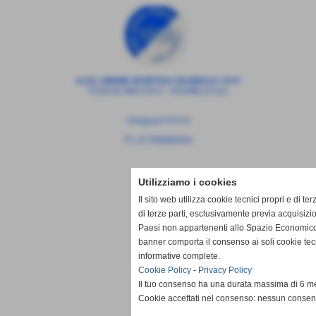
A.S.D. UNIONE SPORTIVA VICARELLO 1919
P.ZZA M. MACCHI 2 - VICARELLO (LI)
info@usv1919.it
P.I. 01709880494
Utilizziamo i cookies
Il sito web utilizza cookie tecnici propri e di ter
di terze parti, esclusivamente previa acquisizi
Paesi non appartenenti allo Spazio Economico
banner comporta il consenso ai soli cookie tec
informative complete.
Cookie Policy
-
Privacy Policy
Il tuo consenso ha una durata massima di 6 me
Cookie accettati nel consenso: nessun conse