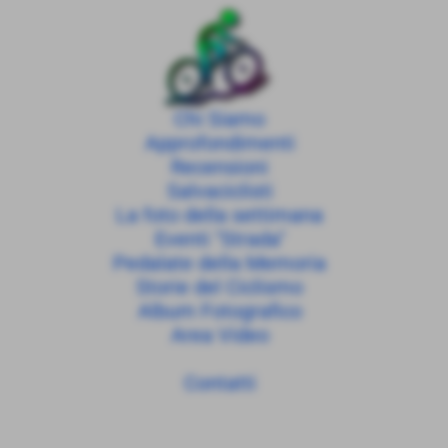
Chi Siamo
Approfondimenti
Recensioni
Salvaciclisti
La foto della settimana
Eventi "Strada"
Pedalate della Memoria
Storie del Ciclismo
Album Fotografico
Area Video
Contatti