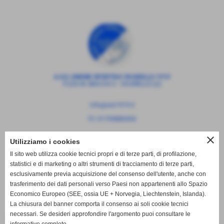
A.S.D. UNIONE SPORTIVA VICARELLO 1919
P.ZZA M. MACCHI 2 - VICARELLO (LI)
info@usv1919.it
P.I. 01709880494
close
Utilizziamo i cookies
Il sito web utilizza cookie tecnici propri e di terze parti, di profilazione,
statistici e di marketing o altri strumenti di tracciamento di terze parti,
esclusivamente previa acquisizione del consenso dell'utente, anche con
trasferimento dei dati personali verso Paesi non appartenenti allo Spazio
Economico Europeo (SEE, ossia UE + Norvegia, Liechtenstein, Islanda).
La chiusura del banner comporta il consenso ai soli cookie tecnici
necessari. Se desideri approfondire l'argomento puoi consultare le
Entra nel mondo delle RUOTE GRASSE