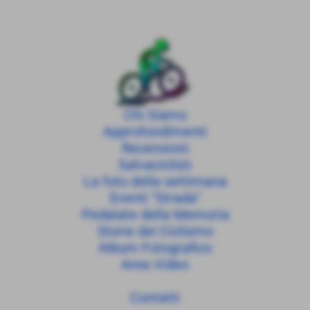
Chi Siamo
Approfondimenti
Recensioni
Salvaciclisti
La foto della settimana
Eventi "Strada"
Pedalate della Memoria
Storie del Ciclismo
Album Fotografico
Area Video
Contatti