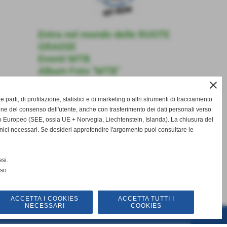
Entra nel mondo delle RUOTE
GRASSE
Eventi MTB
Album Foto "MTB"
Video "MTB"
close
Contatti
ze parti, di profilazione, statistici e di marketing o altri strumenti di tracciamento
one del consenso dell'utente, anche con trasferimento dei dati personali verso
 Europeo (SEE, ossia UE + Norvegia, Liechtenstein, Islanda). La chiusura del
nici necessari. Se desideri approfondire l'argomento puoi consultare le
si.
nso
ACCETTA I COOKIES
ACCETTA TUTTI I
NECESSARI
COOKIES