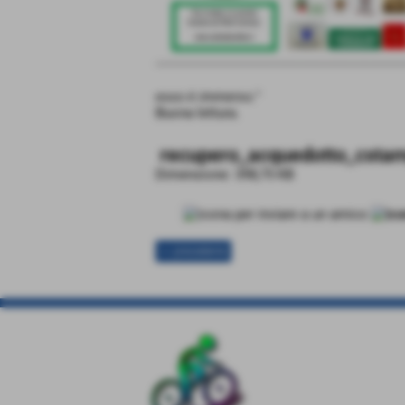
esso è immerso.
"
Buona lettura.
recupero_acquedotto_csta
Dimensione: 398,75 KB
<< precedente