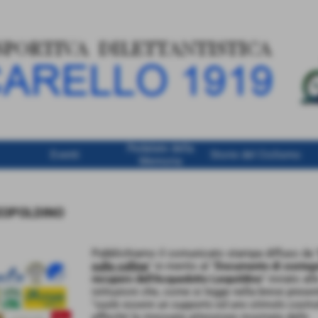
Pedalate della
Eventi
Storie del Ciclismo
Memoria
EOPOLDINO
Pubblichiamo il comunicato stampa diffuso da 
sulle colline
" in merito al "
Documento di sostegn
recupero dell’Acquedotto Leopoldino
" inviato all
istituzioni che, come si legge nella breve prese
"
vuole essere un supporto ed uno stimolo costru
affinché la rinnovata attenzione mostrata dalle