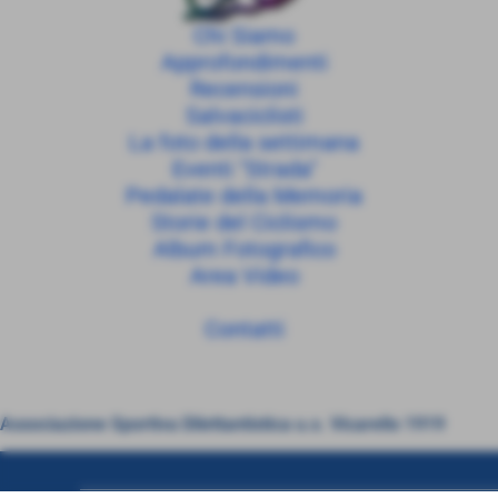
Chi Siamo
Approfondimenti
Recensioni
Salvaciclisti
La foto della settimana
Eventi "Strada"
Pedalate della Memoria
Storie del Ciclismo
Album Fotografico
Area Video
Contatti
Associazione Sportiva Dilettantistica u.s. Vicarello 1919