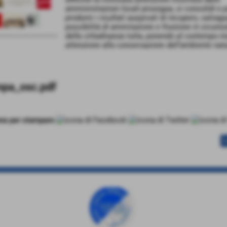
amministrazioni locali prosegua, si consolidi e 
produrre i risultati auspicati di recupero, salvag
possibilità di ammirazione e fruizione in sicurez
della cittadinanza tutta, ponendo al contempo 
attenzione alla conservazione dell’ambiente natu
mpa_osc.pdf
s