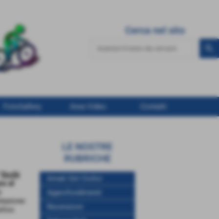
Cerca nel sito
FotoGallery
Area Video
Contatti
LE NOSTRE
RUBRICHE
"
Occhi
Amati Giri Ciclici
o al
e
Approfondimenti
ntazione:
Recensioni
ttivo