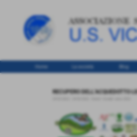
Home
La società
Blog
RECUPERO DELL’ACQUEDOTTO L
24-03-2022 / 24-05-2022
-
Eventi "strada" anno 2022