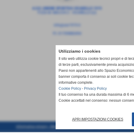
A.S.D. UNIONE SPORTIVA VICARELLO 1919
P.ZZA M. MACCHI 2 - VICARELLO (LI)
info@usv1919.it
P.I. 01709880494
Utilizziamo i cookies
Il sito web utilizza cookie tecnici propri e di ter
di terze parti, esclusivamente previa acquisizi
Paesi non appartenenti allo Spazio Economico
banner comporta il consenso ai soli cookie tec
informative complete.
Cookie Policy
-
Privacy Policy
Il tuo consenso ha una durata massima di 6 me
Cookie accettati nel consenso: nessun conse
APRI IMPOSTAZIONI COOKIES
Informativa privacy -
Mappa Sito -
Cookies Policy
-
Accessibilità