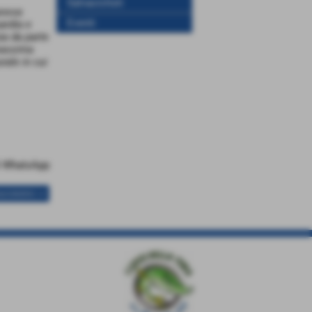
Salvaciclisti
possa
Eventi
uardia e
za da parte
massima
rale in cui
uccessivo >>