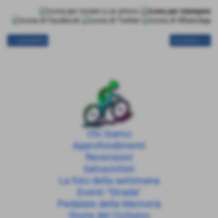
<< precedente
successivo >>
Chi Siamo
Approfondimenti
Recensioni
Salvaciclisti
La foto della settimana
Eventi "Strada"
Pedalate della Memoria
Storie del Ciclismo