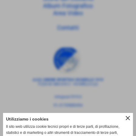
Album Fotografico
Area Video
Contatti
A.S.D. UNIONE SPORTIVA VICARELLO 1919
P.ZZA M. MACCHI 2 - VICARELLO (LI)
info@usv1919.it
P.I. 01709880494
close
Utilizziamo i cookies
Il sito web utilizza cookie tecnici propri e di terze parti, di profilazione,
statistici e di marketing o altri strumenti di tracciamento di terze parti,