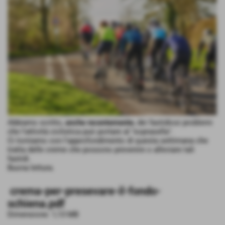
Abbiamo scritto,
anche recentemente
, dei fastidiosi problemi
che l'attività ciclistica può portare al "soprasella".
Ci torniamo con l'approfondimento di questa settimana che
tratta delle creme che possono prevenire o alleviare tali
fastidi.
Buona lettura.
crema-per-presevare-il-fondo-
schiena.pdf
Dimensione: 1,13 MB