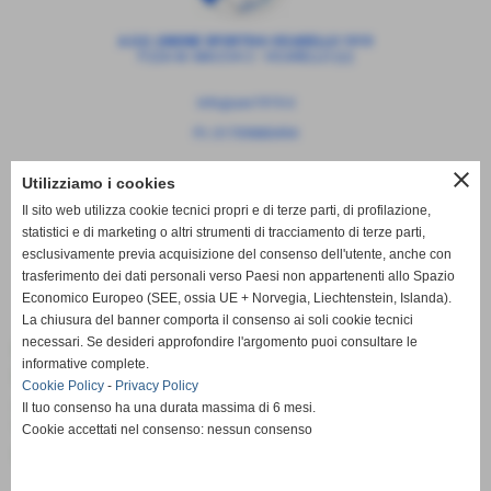
A.S.D. UNIONE SPORTIVA VICARELLO 1919
P.ZZA M. MACCHI 2 - VICARELLO (LI)
info@usv1919.it
P.I. 01709880494
close
Utilizziamo i cookies
Il sito web utilizza cookie tecnici propri e di terze parti, di profilazione,
statistici e di marketing o altri strumenti di tracciamento di terze parti,
esclusivamente previa acquisizione del consenso dell'utente, anche con
trasferimento dei dati personali verso Paesi non appartenenti allo Spazio
Economico Europeo (SEE, ossia UE + Norvegia, Liechtenstein, Islanda).
La chiusura del banner comporta il consenso ai soli cookie tecnici
necessari. Se desideri approfondire l'argomento puoi consultare le
Entra nel mondo delle RUOTE GRASSE
informative complete.
Eventi MTB
Cookie Policy
-
Privacy Policy
Album Foto "MTB"
Il tuo consenso ha una durata massima di 6 mesi.
Video "MTB"
Cookie accettati nel consenso: nessun consenso
Contatti