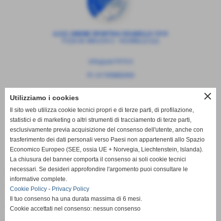
A.S.D. UNIONE SPORTIVA VICARELLO 1919
P.ZZA M. MACCHI 2 - VICARELLO (LI)
info@usv1919.it
P.I. 01709880494
close
Utilizziamo i cookies
Il sito web utilizza cookie tecnici propri e di terze parti, di profilazione,
statistici e di marketing o altri strumenti di tracciamento di terze parti,
esclusivamente previa acquisizione del consenso dell'utente, anche con
trasferimento dei dati personali verso Paesi non appartenenti allo Spazio
Economico Europeo (SEE, ossia UE + Norvegia, Liechtenstein, Islanda).
La chiusura del banner comporta il consenso ai soli cookie tecnici
necessari. Se desideri approfondire l'argomento puoi consultare le
Entra nel mondo delle RUOTE GRASSE
informative complete.
Eventi MTB
Cookie Policy
-
Privacy Policy
Album Foto "MTB"
Il tuo consenso ha una durata massima di 6 mesi.
Video "MTB"
Cookie accettati nel consenso: nessun consenso
Contatti