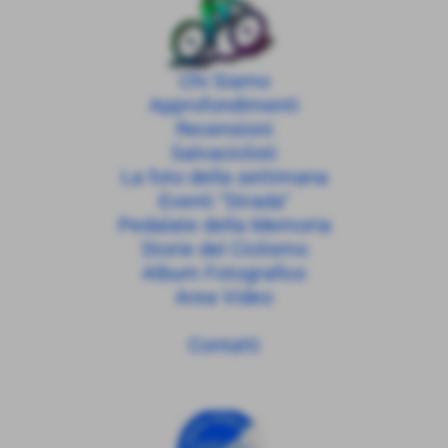
Chi Siamo
Approfondimenti
Recensioni
Salvaciclisti
La foto della settimana
Eventi "Strada"
Pedalate della Memoria
Storie del Ciclismo
Album Fotografico
Area Video
Contatti