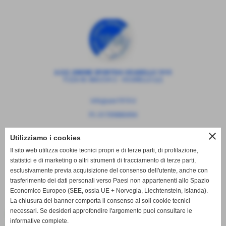
A.S.D. UNIONE SPORTIVA VICARELLO 1919
P.ZZA M. MACCHI 2 - VICARELLO (LI)
info@usv1919.it
P.I. 01709880494
close
Utilizziamo i cookies
Il sito web utilizza cookie tecnici propri e di terze parti, di profilazione,
statistici e di marketing o altri strumenti di tracciamento di terze parti,
esclusivamente previa acquisizione del consenso dell'utente, anche con
trasferimento dei dati personali verso Paesi non appartenenti allo Spazio
Economico Europeo (SEE, ossia UE + Norvegia, Liechtenstein, Islanda).
La chiusura del banner comporta il consenso ai soli cookie tecnici
necessari. Se desideri approfondire l'argomento puoi consultare le
Entra nel mondo delle RUOTE GRASSE
informative complete.