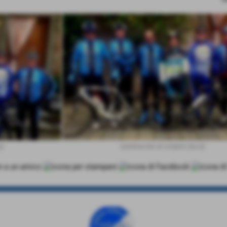
a)
castelvecchio di compito (lucca)