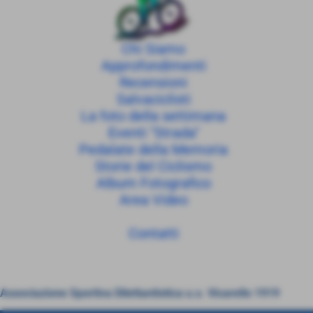
Chi Siamo
Approfondimenti
Recensioni
Salvaciclisti
La foto della settimana
Eventi "Strada"
Pedalate della Memoria
Storie del Ciclismo
Album Fotografico
Area Video
Contatti
Associazione Sportiva Dilettantistica u.s. Vicarello 1919