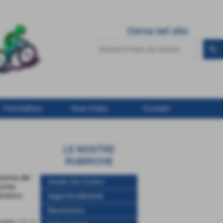
Cerca nel sito
FotoGallery
Area Video
Contatti
LE NOSTRE
RUBRICHE
ssima del
Amati Giri Ciclici
 come
ristico
Approfondimenti
Recensioni
sultati: 1-2 / 2