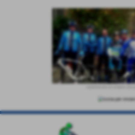
castelvecchio di compito (lucc
Invia