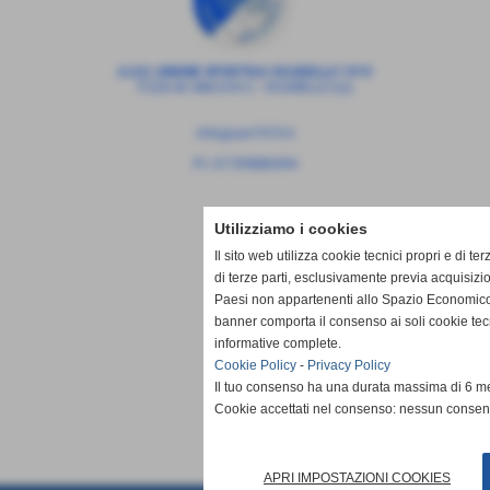
A.S.D. UNIONE SPORTIVA VICARELLO 1919
P.ZZA M. MACCHI 2 - VICARELLO (LI)
info@usv1919.it
P.I. 01709880494
Utilizziamo i cookies
Il sito web utilizza cookie tecnici propri e di ter
di terze parti, esclusivamente previa acquisizi
Paesi non appartenenti allo Spazio Economico
banner comporta il consenso ai soli cookie tec
informative complete.
Cookie Policy
-
Privacy Policy
Il tuo consenso ha una durata massima di 6 me
Cookie accettati nel consenso: nessun conse
APRI IMPOSTAZIONI COOKIES