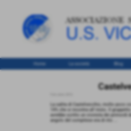
Home
La società
Blog
Castelv
Foto anno 2016
La salita di Castelvecchio, molto poco 
14% che si incontra all´inizio. Il gruppet
avrebbe scritto un cronista dei primordi d
angolo del compitese era di rito ...