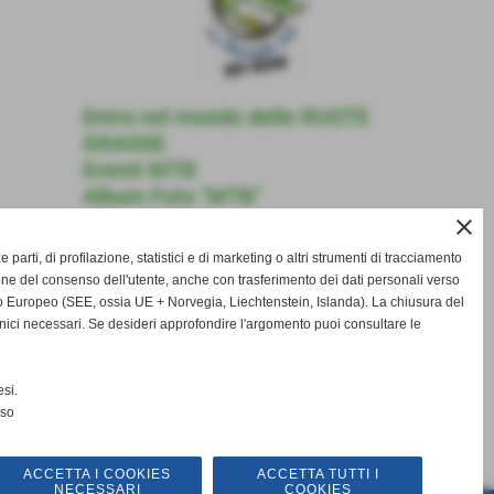
Entra nel mondo delle RUOTE
GRASSE
Eventi MTB
Album Foto "MTB"
Video "MTB"
close
Contatti
ze parti, di profilazione, statistici e di marketing o altri strumenti di tracciamento
one del consenso dell'utente, anche con trasferimento dei dati personali verso
 Europeo (SEE, ossia UE + Norvegia, Liechtenstein, Islanda). La chiusura del
nici necessari. Se desideri approfondire l'argomento puoi consultare le
si.
nso
ACCETTA I COOKIES
ACCETTA TUTTI I
NECESSARI
COOKIES