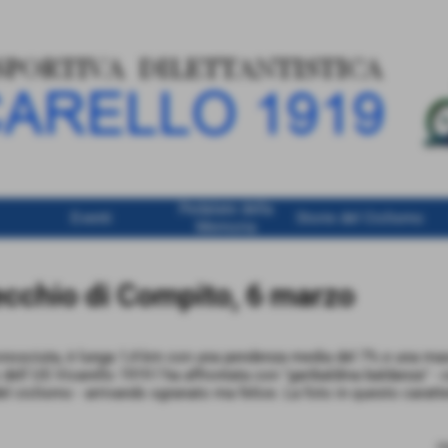
Pedalate della
Eventi
Storie del Ciclismo
Memoria
ecchio di Compito, 6 marzo
conosciuta, è lunga 1,4 km con una pendenza media del 7% e una ma
to dell´US Vicarello 1919 l´ha affrontata con "garibaldina baldanza" -
el ciclismo - arrivando sgranato ma felice. La foto in questo caratte
ri