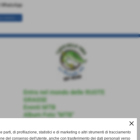
uccessivo >>
Entra nel mondo delle RUOTE
GRASSE
Eventi MTB
Album Foto "MTB"
Video "MTB"
close
Contatti
ze parti, di profilazione, statistici e di marketing o altri strumenti di tracciamento
one del consenso dell'utente, anche con trasferimento dei dati personali verso